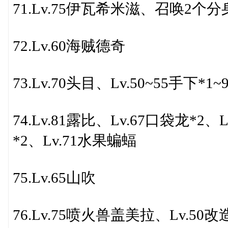
71.Lv.75伊瓦希米滋、召唤2个分
72.Lv.60海贼德奇
73.Lv.70头目、Lv.50~55手下*1~
74.Lv.81露比、Lv.67口袋龙*2、
*2、Lv.71水果蝙蝠
75.Lv.65山吹
76.Lv.75喷火兽盖美拉、Lv.50改