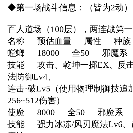
◆第一场战斗信息：（皆为2动）（由
百人道场（100层），两连战第
名称 预估血量 属性 种族
螳螂 18000 全50 邪魔系
技能 攻击、乾坤一掷EX、反击L
法防御Lv4、
连击·破Lv5（使用物理制御技追加
256~512伤害）
使魔 8000 全50 邪魔系
技能 强力冰冻/风刃魔法Lv6、