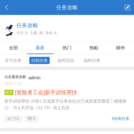
任务攻略
任务攻略
今日:
0
主题:
30
排名:
4
全部
最新
热门
热帖
精华
官方任务
自制任务
临时活动
临时任务
点击重新加载
admin
2026-7-12
[冒险者工会]新手训练帮扶
精华
新手训练帮扶 详情1.完成新手任务前往法兰城里谢里雅堡二楼楼梯
口，与士兵乔金（51.79）或士兵亚 ...
714
0
#自制任务