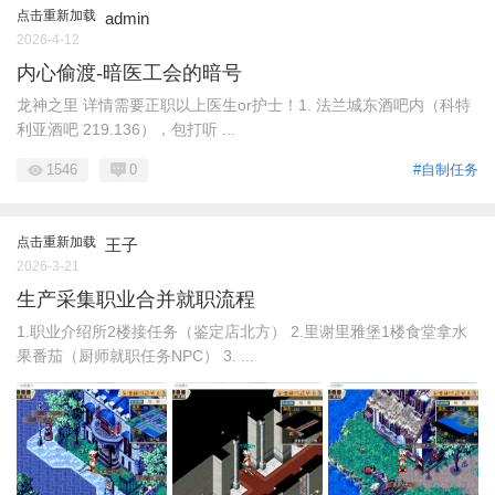
点击重新加载
admin
2026-4-12
内心偷渡-暗医工会的暗号
龙神之里 详情需要正职以上医生or护士！1. 法兰城东酒吧内（科特
利亚酒吧 219.136），包打听 ...
1546
0
#自制任务
点击重新加载
王子
2026-3-21
生产采集职业合并就职流程
1.职业介绍所2楼接任务（鉴定店北方） 2.里谢里雅堡1楼食堂拿水
果番茄（厨师就职任务NPC） 3. ...